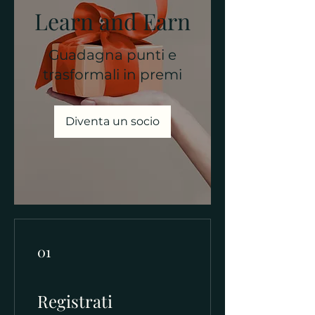
Learn and Earn
Guadagna punti e
trasformali in premi
Diventa un socio
01
Registrati